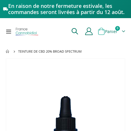
En raison de notre fermeture estivale, les
commandes seront livrées à partir du 12 août.
articles
0
Affichage
Panier
navigation
TEINTURE DE CBD 20% BROAD SPECTRUM
Passer
à
la
fin
de
la
galerie
d’images