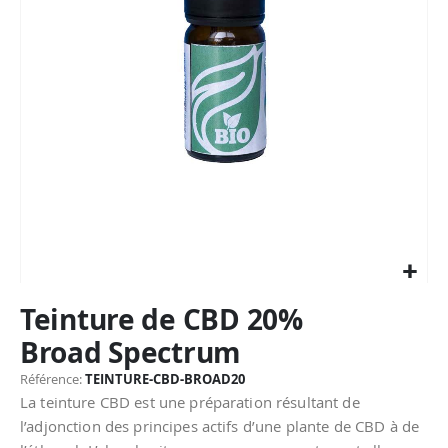
Passer
Teinture de CBD 20%
au
début
Broad Spectrum
de
la
Référence
TEINTURE-CBD-BROAD20
Galerie
La teinture CBD est une préparation résultant de
d’images
l’adjonction des principes actifs d’une plante de CBD à de