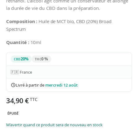
l’éthanol. L’alcool agit comme un conservateur et allonge
la durée de vie du CBD dans la préparation.
Composition :
Huile de MCT bio, CBD (20%) Broad
Spectrum
Quantité :
10ml
20%
0 %
CBD
THC
🇫🇷 France
Livré à partir de
mercredi 12 août
34,90 €
ÉPUISÉ
M’avertir quand ce produit sera de nouveau en stock