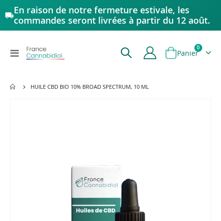
En raison de notre fermeture estivale, les
commandes seront livrées à partir du 12 août.
articles
0
Affichage
Panier
navigation
HUILE CBD BIO 10% BROAD SPECTRUM, 10 ML
Passer
à
la
fin
de
la
galerie
d’images