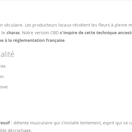
on séculaire. Les producteurs locaux récoltent les fleurs à pleine
e le
charas
. Notre version CBD
s'inspire de cette technique ancest
e à la réglementation française
.
alité
nte
in
ssive
essif
: détente musculaire qui s'installe lentement, esprit qui se 
able décrochage.