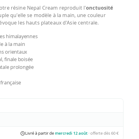
tre résine Nepal Cream reproduit l'
onctuosité
uple qu'elle se modèle à la main, une couleur
voque les hauts plateaux d'Asie centrale.
ales himalayennes
e à la main
hs orientaux
l, finale boisée
ntale prolongée
 française
Livré à partir de
mercredi 12 août
· offerte dès 60 €