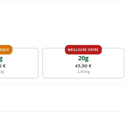
g
20g
0 €
45,90 €
€/g
2,30 €/g