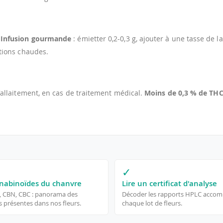
.
Infusion gourmande
: émietter 0,2-0,3 g, ajouter à une tasse de l
ations chaudes.
'allaitement, en cas de traitement médical.
Moins de 0,3 % de TH
✓
nabinoïdes du chanvre
Lire un certificat d'analyse
, CBN, CBC : panorama des
Décoder les rapports HPLC acco
 présentes dans nos fleurs.
chaque lot de fleurs.