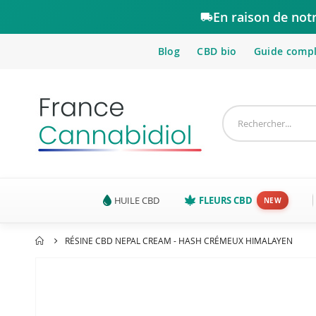
En raison de not
Blog
CBD bio
Guide comp
HUILE CBD
FLEURS CBD
RÉSINE CBD NEPAL CREAM - HASH CRÉMEUX HIMALAYEN
Passer
à
la
fin