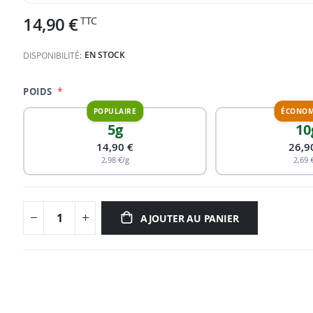
14,90 €
EN STOCK
DISPONIBILITÉ:
POIDS
5g
10
14,90 €
26,9
2,98 €/g
2,69 
AJOUTER AU PANIER