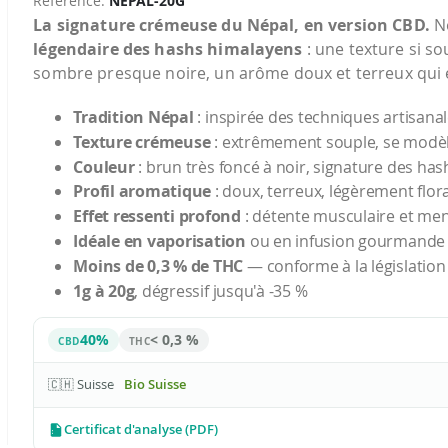
Référence
NEPAL-20G
La signature crémeuse du Népal, en version CBD.
No
légendaire des hashs himalayens
: une texture si so
sombre presque noire, un arôme doux et terreux qui é
Tradition Népal
: inspirée des techniques artisan
Texture crémeuse
: extrêmement souple, se modèl
Couleur
: brun très foncé à noir, signature des has
Profil aromatique
: doux, terreux, légèrement flora
Effet ressenti profond
: détente musculaire et me
Idéale en vaporisation
ou en infusion gourmande
Moins de 0,3 % de THC
— conforme à la législation
1g à 20g
, dégressif jusqu'à -35 %
40%
< 0,3 %
CBD
THC
🇨🇭 Suisse
Bio Suisse
Certificat d'analyse (PDF)