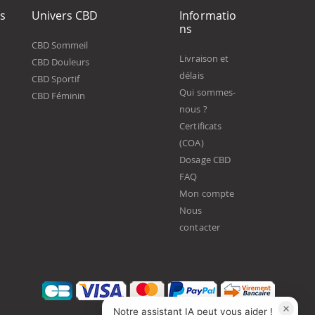
ts
Univers CBD
Informatio
ns
CBD Sommeil
Livraison et
CBD Douleurs
délais
CBD Sportif
Qui sommes-
CBD Féminin
nous ?
Certificats
(COA)
Dosage CBD
FAQ
Mon compte
Nous
contacter
Notre assistant IA peut vous aider !