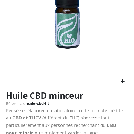
Passer
Huile CBD minceur
au
début
Référence
huile-cbd-fit
de
Pensée et élaborée en laboratoire, cette formule inédite
la
au
CBD et THCV
(différent du THC) s'adresse tout
Galerie
particulièrement aux personnes recherchant du
CBD
d’images
pour mincir
ou simplement garder la ligne.