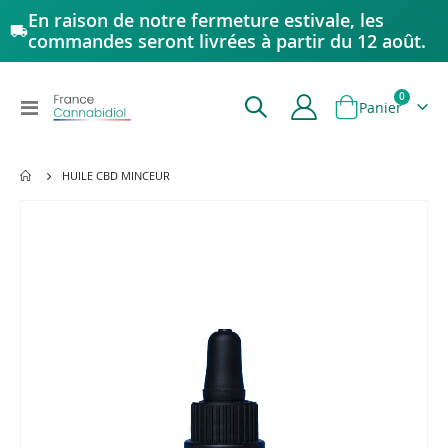
En raison de notre fermeture estivale, les
commandes seront livrées à partir du 12 août.
articles
0
Affichage
Panier
navigation
HUILE CBD MINCEUR
Passer
à
la
fin
de
la
galerie
d’images