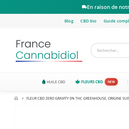
En raison de not
Blog
CBD bio
Guide comp
HUILE CBD
FLEURS CBD
FLEUR CBD ZERO GRAVITY 0% THC GREENHOUSE, ORIGINE SUI
Passer
à
la
fin