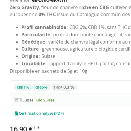
Référence
GB-ZERO-GRAVITY
Zero Gravity
, fleur de chanvre
riche en CBG
cultivée 
européenne
0% THC
issue du Catalogue commun des v
Profil cannabinoïde
: CBG 6%, CBD 1%, sans THC d
Particularité
: profil à dominante cannabigérol, ra
Génétique
: variété de chanvre légal conforme au
Culture
: greenhouse, agriculture biologique certifi
Origine
: Suisse
Traçabilité
: rapport d'analyse HPLC par lot, consult
Disponible en sachets de 5g et 10g.
1%
6%
< 0,3 %
CBD
CBG
THC
🇨🇭 Suisse
Bio Suisse
Certificat d'analyse (PDF)
16,90 €