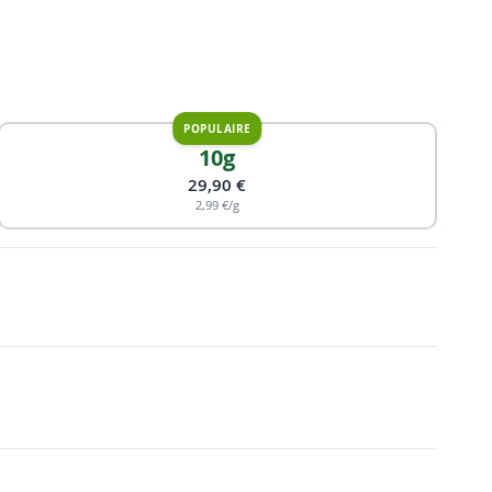
10g
29,90 €
2,99 €/g