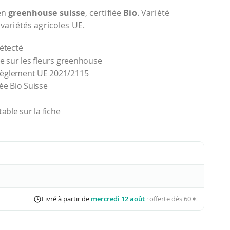
en
greenhouse suisse
, certifiée
Bio
. Variété
ariétés agricoles UE.
étecté
re sur les fleurs greenhouse
 règlement UE 2021/2115
ée Bio Suisse
able sur la fiche
Livré à partir de
mercredi 12 août
· offerte dès 60 €