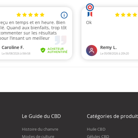
Le Guide du CBD
Catégories de produi
Histoire du chanvre
Huile CBD
Modes de culture
Gélules CBD