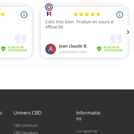
ts
Univers CBD
Informatio
ns
CBD Sommeil
Livraison et
CBD Douleurs