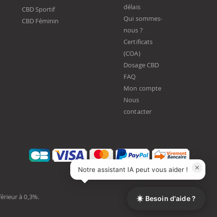
délais
CBD Sportif
Qui sommes-
CBD Féminin
nous ?
Certificats
(COA)
Dosage CBD
FAQ
Mon compte
Nous
contacter
Notre assistant IA peut vous aider !
érieur à 0,3%.
Besoin d'aide ?