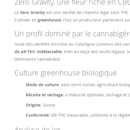
Zero Gravity, une fleur riche en CB
La
Zero Gravity
est une variété de chanvre légal sans THC 
Cultivée en
greenhouse
chez un producteur partenaire suis
Un profil dominé par le cannabigér
Issue des variétés inscrites au
Catalogue commun des varié
de Δ9-THC indétectable
, bien en deçà des seuils légaux. 
dominante cannabidiol.
Culture greenhouse biologique
Mode de culture
: sous serre suisse, agriculture biolo
Récolte et séchage
: à maturité optimale, séchage et 
Origine
: Suisse
Conformité
: 0% THC mesurable, conforme à la régl
Analyse de lot