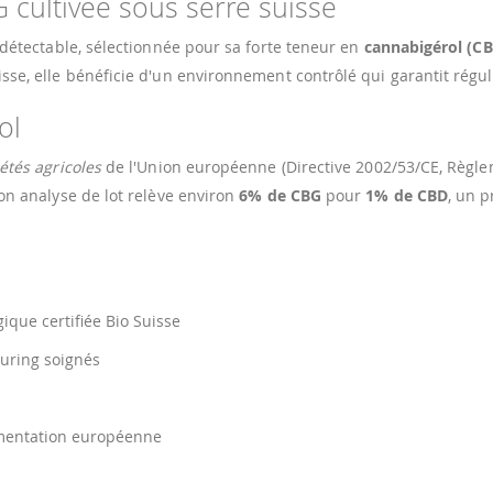
G cultivée sous serre suisse
détectable, sélectionnée pour sa forte teneur en
cannabigérol (C
se, elle bénéficie d'un environnement contrôlé qui garantit régula
ol
tés agricoles
de l'Union européenne (Directive 2002/53/CE, Règle
Son analyse de lot relève environ
6% de CBG
pour
1% de CBD
, un p
gique certifiée Bio Suisse
curing soignés
ementation européenne