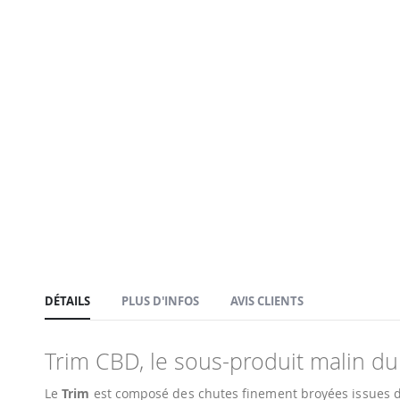
Passer
au
début
de
la
Galerie
d’images
DÉTAILS
PLUS D'INFOS
AVIS CLIENTS
Trim CBD, le sous-produit malin d
Le
Trim
est composé des chutes finement broyées issues du 