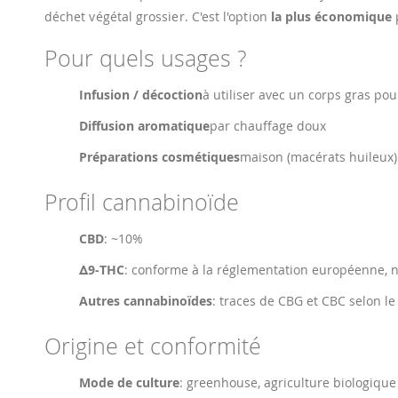
déchet végétal grossier. C'est l'option
la plus économique
Pour quels usages ?
Infusion / décoction
à utiliser avec un corps gras pou
Diffusion aromatique
par chauffage doux
Préparations cosmétiques
maison (macérats huileux)
Profil cannabinoïde
CBD
: ~10%
Δ9-THC
: conforme à la réglementation européenne, 
Autres cannabinoïdes
: traces de CBG et CBC selon le 
Origine et conformité
Mode de culture
: greenhouse, agriculture biologique 