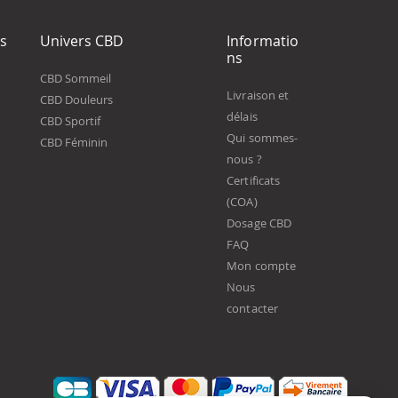
ts
Univers CBD
Informatio
ns
CBD Sommeil
Livraison et
CBD Douleurs
délais
CBD Sportif
Qui sommes-
CBD Féminin
nous ?
Certificats
(COA)
Dosage CBD
FAQ
Mon compte
Nous
contacter