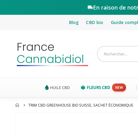
En raison de not
Blog
CBD bio
Guide comp
HUILE CBD
FLEURS CBD
TRIM CBD GREENHOUSE BIO SUISSE, SACHET ÉCONOMIQUE
Passer
à
la
fin