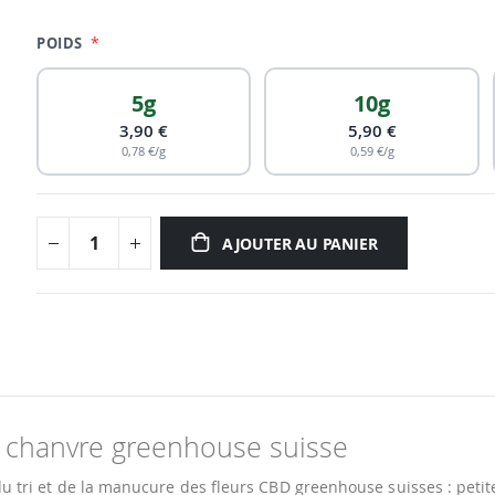
POIDS
5g
10g
3,90 €
5,90 €
0,78 €/g
0,59 €/g
AJOUTER AU PANIER
u chanvre greenhouse suisse
tri et de la manucure des fleurs CBD greenhouse suisses : petite