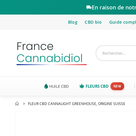
En raison de not
Blog
CBD bio
Guide comp
HUILE CBD
FLEURS CBD
FLEUR CBD CANNALIGHT GREENHOUSE, ORIGINE SUISSE
Passer
à
la
fin