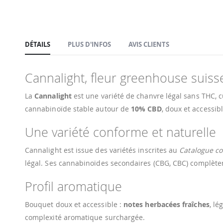
Passer
au
début
de
DÉTAILS
PLUS D'INFOS
AVIS CLIENTS
la
Galerie
Cannalight, fleur greenhouse suiss
d’images
La
Cannalight
est une variété de chanvre légal sans THC, c
cannabinoïde stable autour de
10% CBD
, doux et accessibl
Une variété conforme et naturelle
Cannalight est issue des variétés inscrites au
Catalogue co
légal. Ses cannabinoïdes secondaires (CBG, CBC) complètent
Profil aromatique
Bouquet doux et accessible :
notes herbacées fraîches
, lé
complexité aromatique surchargée.