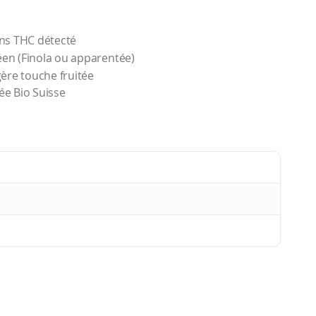
ans THC détecté
en (Finola ou apparentée)
ère touche fruitée
ée Bio Suisse