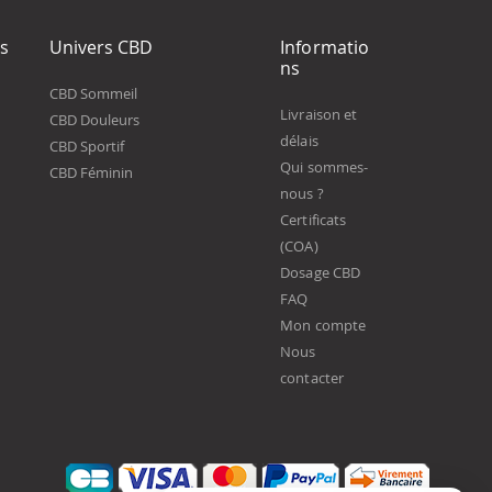
ts
Univers CBD
Informatio
ns
CBD Sommeil
Livraison et
CBD Douleurs
délais
CBD Sportif
Qui sommes-
CBD Féminin
nous ?
Certificats
(COA)
Dosage CBD
FAQ
Mon compte
Nous
contacter