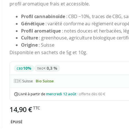
profil aromatique frais et accessible.
Profil cannabinoïde
: CBD ~10%, traces de CBG, s
Génétique
: variété conforme au règlement europé
Profil aromatique
: notes douces et herbacées, lég
Culture
: greenhouse, agriculture biologique certifi
Origine
: Suisse
Disponible en sachets de 5g et 10g.
10%
< 0,3 %
CBD
THC
🇨🇭 Suisse
Bio Suisse
Livré à partir de
mercredi 12 août
· offerte dès 60 €
14,90 €
ÉPUISÉ