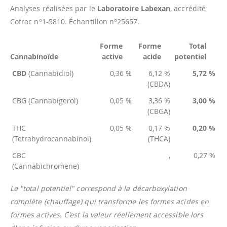
Analyses réalisées par le
Laboratoire Labexan
, accrédité
Cofrac n°1-5810. Échantillon n°25657.
Forme
Forme
Total
Cannabinoïde
active
acide
potentiel
CBD
(Cannabidiol)
0,36 %
6,12 %
5,72 %
(CBDA)
CBG (Cannabigerol)
0,05 %
3,36 %
3,00 %
(CBGA)
THC
0,05 %
0,17 %
0,20 %
(Tetrahydrocannabinol)
(THCA)
CBC
,
0,27 %
(Cannabichromene)
Le "total potentiel" correspond à la décarboxylation
complète (chauffage) qui transforme les formes acides en
formes actives. C'est la valeur réellement accessible lors