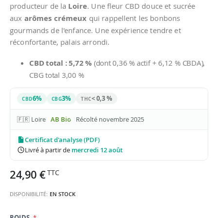
producteur de la
Loire
. Une fleur CBD douce et sucrée
aux
arômes crémeux
qui rappellent les bonbons
gourmands de l'enfance. Une expérience tendre et
réconfortante, palais arrondi.
CBD total : 5,72 %
(dont 0,36 % actif + 6,12 % CBDA),
CBG total 3,00 %
6%
3%
< 0,3 %
CBD
CBG
THC
🇫🇷 Loire
AB Bio
Récolté novembre 2025
Certificat d'analyse (PDF)
Livré à partir de
mercredi 12 août
24,90 €
DISPONIBILITÉ:
EN STOCK
POIDS