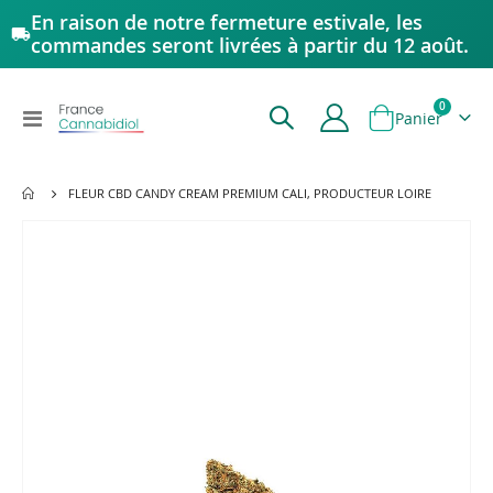
En raison de notre fermeture estivale, les
commandes seront livrées à partir du 12 août.
articles
0
Affichage
Panier
navigation
FLEUR CBD CANDY CREAM PREMIUM CALI, PRODUCTEUR LOIRE
Passer
à
la
fin
de
la
galerie
d’images