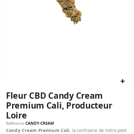
Passer
Fleur CBD Candy Cream
au
début
Premium Cali, Producteur
de
Loire
la
Galerie
Référence
CANDY-CREAM
d’images
Candy Cream Premium Cali
, la confiserie de notre petit