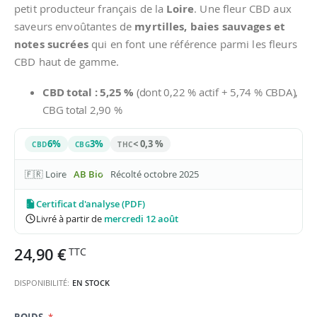
petit producteur français de la
Loire
. Une fleur CBD aux
saveurs envoûtantes de
myrtilles, baies sauvages et
notes sucrées
qui en font une référence parmi les fleurs
CBD haut de gamme.
CBD total : 5,25 %
(dont 0,22 % actif + 5,74 % CBDA),
CBG total 2,90 %
6%
3%
< 0,3 %
CBD
CBG
THC
🇫🇷 Loire
AB Bio
Récolté octobre 2025
Certificat d'analyse (PDF)
Livré à partir de
mercredi 12 août
24,90 €
DISPONIBILITÉ:
EN STOCK