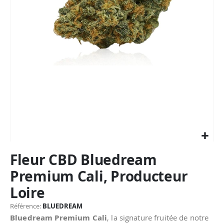
Passer
Fleur CBD Bluedream
au
début
Premium Cali, Producteur
de
Loire
la
Galerie
Référence
BLUEDREAM
d’images
Bluedream Premium Cali
, la signature fruitée de notre