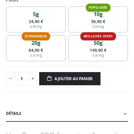
POIDS
5g
10g
24,90 €
36,90 €
4,98 €/g
3,69 €/g
20g
50g
64,90 €
149,90 €
3,25 €/g
3,00 €/g
AJOUTER AU PANIER
DÉTAILS