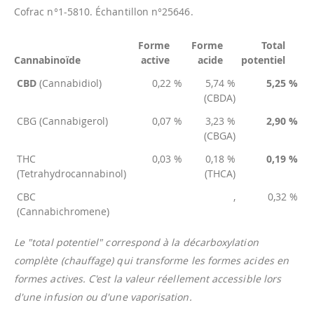
Cofrac n°1-5810. Échantillon n°25646.
Forme
Forme
Total
Cannabinoïde
active
acide
potentiel
CBD
(Cannabidiol)
0,22 %
5,74 %
5,25 %
(CBDA)
CBG (Cannabigerol)
0,07 %
3,23 %
2,90 %
(CBGA)
THC
0,03 %
0,18 %
0,19 %
(Tetrahydrocannabinol)
(THCA)
CBC
,
0,32 %
(Cannabichromene)
Le "total potentiel" correspond à la décarboxylation
complète (chauffage) qui transforme les formes acides en
formes actives. C'est la valeur réellement accessible lors
d'une infusion ou d'une vaporisation.