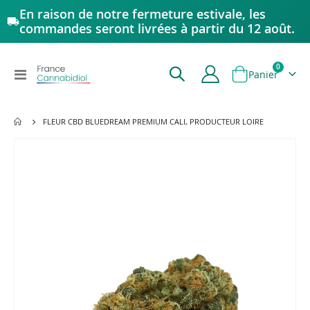
En raison de notre fermeture estivale, les
commandes seront livrées à partir du 12 août.
articles
0
Affichage
Panier
navigation
FLEUR CBD BLUEDREAM PREMIUM CALI, PRODUCTEUR LOIRE
Passer
à
la
fin
de
la
galerie
d’images