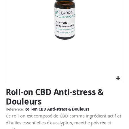
Passer
Roll-on CBD Anti-stress &
au
début
Douleurs
de
la
Référence
Roll-on CBD Anti-stress & Douleurs
Galerie
Ce roll-on est composé de CBD comme ingrédient actif et
d’images
d'huiles essentielles d'eucalyptus, menthe poivrée et