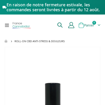
En raison de notre fermeture estivale, les
commandes seront livrées à partir du 12 août.
articles
0
Affichage
Panier
navigation
ROLL-ON CBD ANTI-STRESS & DOULEURS
Passer
à
la
fin
de
la
galerie
d’images