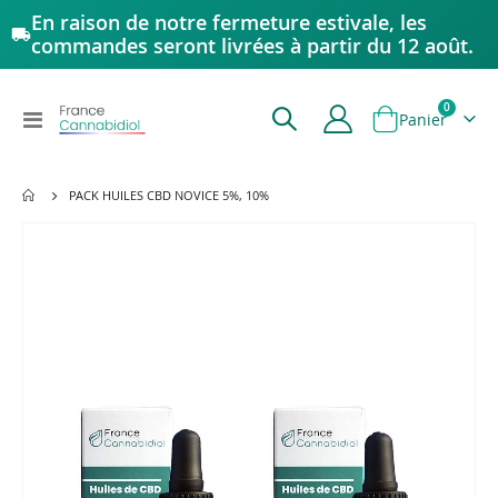
En raison de notre fermeture estivale, les
commandes seront livrées à partir du 12 août.
articles
0
Affichage
Panier
navigation
PACK HUILES CBD NOVICE 5%, 10%
Passer
à
la
fin
de
la
galerie
d’images