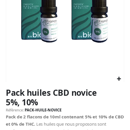
Passer
Pack huiles CBD novice
au
début
5%, 10%
de
la
Référence
PACK-HUILE-NOVICE
Galerie
Pack de 2 flacons de 10ml contenant 5% et 10% de CBD
d’images
et 0% de THC.
Les huiles que nous proposons sont