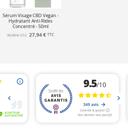
Sérum Visage CBD Vegan -
Hydratant Anti-Rides
Concentré - 50ml
Prix
27,94 €
39,90 €
spécial