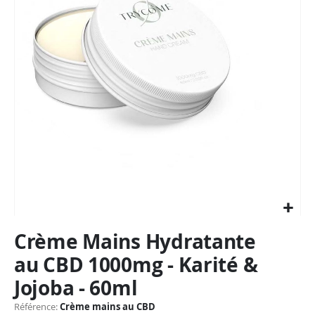
Passer
Crème Mains Hydratante
au
début
au CBD 1000mg - Karité &
de
Jojoba - 60ml
la
Galerie
Référence
Crème mains au CBD
d’images