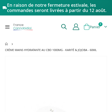
En raison de notre fermeture estivale, les
commandes seront livrées à partir du 12 août.
articles
0
Affichage
Panier
navigation
CRÈME MAINS HYDRATANTE AU CBD 1000MG - KARITÉ & JOJOBA - 60ML
Passer
à
la
fin
de
la
galerie
d’images