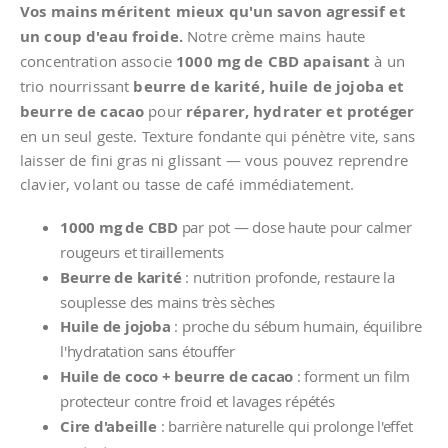
Vos mains méritent mieux qu'un savon agressif et
un coup d'eau froide.
Notre crème mains haute
concentration associe
1000 mg de CBD apaisant
à un
trio nourrissant
beurre de karité, huile de jojoba et
beurre de cacao
pour
réparer, hydrater et protéger
en un seul geste. Texture fondante qui pénètre vite, sans
laisser de fini gras ni glissant — vous pouvez reprendre
clavier, volant ou tasse de café immédiatement.
1000 mg de CBD
par pot — dose haute pour calmer
rougeurs et tiraillements
Beurre de karité
: nutrition profonde, restaure la
souplesse des mains très sèches
Huile de jojoba
: proche du sébum humain, équilibre
l'hydratation sans étouffer
Huile de coco + beurre de cacao
: forment un film
protecteur contre froid et lavages répétés
Cire d'abeille
: barrière naturelle qui prolonge l'effet